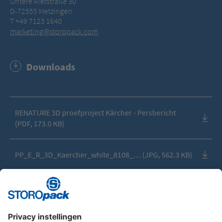
Untere Rietstraße 30
D-72555 Metzingen
T +49 7123 1640
marketing@storopack.com
Downloads
RENATURE 3D proefproject Kärcher - Persbericht
(PDF, 173.0 KB)
PP_E_R_3D_Kaercher_white_8108_… (JPG, 562.3 KB)
PP_E_R_3D_Kaercher_white_8109_… (JPG, 1,004.3
KB)