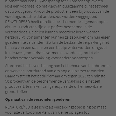
biomateriaal een CO
-besparing tot 50 procent opleveren.
2
Nog een voordeel op het vlak van duurzaamheid: het zetmeel
dat wordt gebruikt voor de productie is een bijproduct van de
voedingsindustrie dat anders zou worden weggegooid.
RENATURE® 3D heeft dezelfde beschermende eigenschappen
als EPS. Producten zijn dus perfect beschermd in de
verzenddoos. De delen kunnen meerdere keren worden
hergebruikt. Consumenten kunnen ze gebruiken om hun eigen
goederen te verzenden. Zo kan de bestaande verpakking met
behulp van een schaar en een beetje water worden omgezet
in nieuwe geometrische vormen en worden gebruikt als
beschermende verpakking voor andere voorwerpen.
Storopack hecht veel belang aan het behoud van hulpbronnen
en werkt er voortdurend aan om nog duurzamer te worden.
Daarom streeft het bedrijf ernaar om tegen 2025 ten minste
50 procent van de beschermende verpakking die het zelf
produceert, te maken van gerecycleerde of hernieuwbare
grondstoffen.
Op maat van de verzonden goederen
RENATURE® 3D is geschikt als verpakkingsoplossing op maat
voor alle verkoopmarkten, van kleine oplagen tot