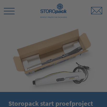
Storopack
Switch
Menu
Storopack start proefproject