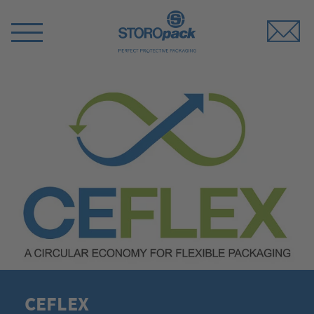
Storopack
Switch
Menu
CEFLEX