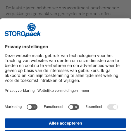
De laatste jaren hebben we ons assortiment beschermende
verpakkingen gemaakt van gerecycleerde grondstoffen
uitgebreid. We zijn van plan om de komende jaren het
aandeel van die producten nog aanzienlijk te verhogen.
Daarom is een functionele recyclagekringloop des te
belangrijker. Ons lidmaatschap van CEFLEX kan daarvoor een
waardevolle bijdrage leveren.
Meer informatie over CEFLEX kunt u vinden op
www.ceflex.eu
Instagram
LinkedIn
Vimeo
YouTube
Glassdoor
Indeed
IMPRESSUM
ALGEMENE VOORWAARDEN