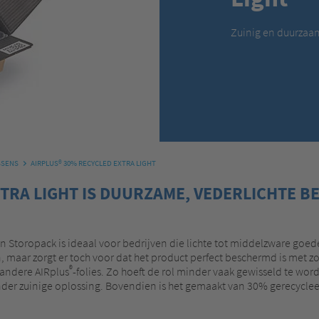
Zuinig en duurzaa
SSENS
AIRPLUS® 30% RECYCLED EXTRA LIGHT
XTRA LIGHT IS DUURZAME, VEDERLICHTE 
n Storopack is ideaal voor bedrijven die lichte tot middelzware goede
, maar zorgt er toch voor dat het product perfect beschermd is met zo
®
 andere AIRplus
-folies. Zo hoeft de rol minder vaak gewisseld te wo
nder zuinige oplossing. Bovendien is het gemaakt van 30% gerecyclee