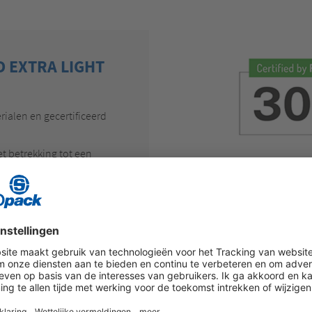
D EXTRA LIGHT
ialen en gecertificeerd
t betrekking tot een
inhoud
producten
zelfde beschermingsniveau
kter gebruik van
iaal
 verpakkingsmateriaal bij
ssels
e gooien