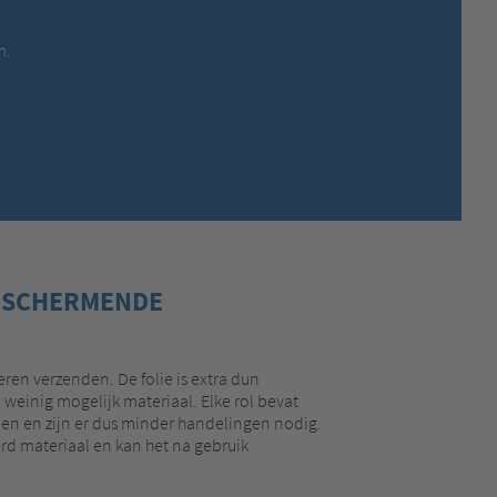
MEXICO,
SPANISH
MIDDLE EAST + AFRICA,
ENGLISH
m.
NETHERLANDS,
DUTCH
POLANDS,
POLISH
SPAIN,
SPANISH
SWEDEN,
SWEDISH
SWITZERLAND,
FRENCH
SWITZERLAND,
GERMAN
TURKEY,
TURKISH
UNITED KINGDOM,
ENGLISH
BESCHERMENDE
UNITED STATES OF AMERICA,
ENGLISH
ren verzenden. De folie is extra dun
 weinig mogelijk materiaal. Elke rol bevat
rden en zijn er dus minder handelingen nodig.
rd materiaal en kan het na gebruik