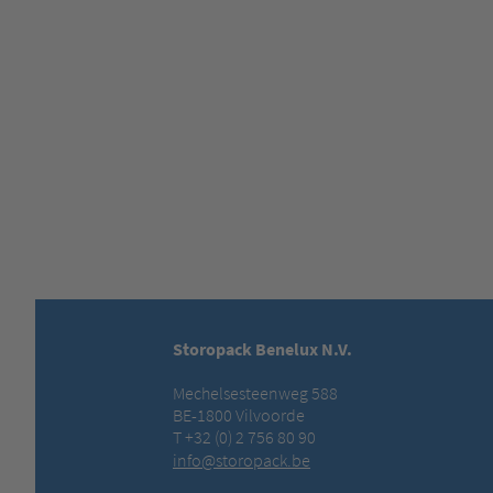
Storopack Benelux N.V.
Mechelsesteenweg 588
BE-1800 Vilvoorde
T +32 (0) 2 756 80 90
info@storopack.be