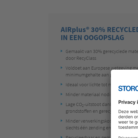
AIRplus® 30% RECYCLE
IN EEN OOGOPSLAG
Gemaakt van 30% gerecyclede mater
door RecyClass
Voldoet aan Europese wetgeving me
minimumgehalte aan gerecycleerd 
Ideaal voor lichte tot middelzware 
Minder materiaal nodig en toch het
Lage CO
-uitstoot dankzij een beper
2
grondstoffen en gerecycleerd mater
Minder verwerkingskosten door meer
slechts één zending en minder rolwi
Recycleerbaar en gemakkelijk weg t