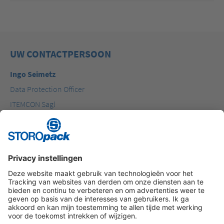
UW CONTACTPERSOON
Ingo Seimetz
Data Protection Officer
ITEMCON Sagl
Via Balestra 12
CH-6900 Lugano
Telefoon: +49 7123 164160
E-Mail: storopack.dpo@itemcon.com
Instagram
LinkedIn
Vimeo