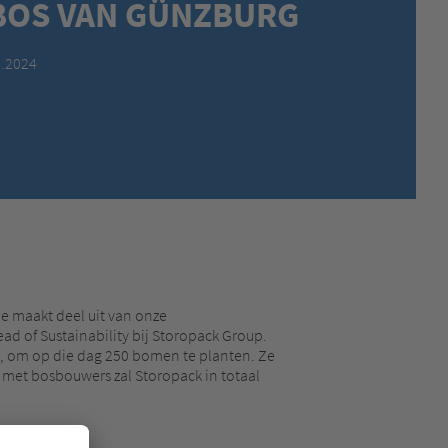
 BOS VAN GÜNZBURG
MEXICO,
SPANISH
MIDDLE EAST + AFRICA,
ENGLISH
2.2024
NETHERLANDS,
DUTCH
POLANDS,
POLISH
SPAIN,
SPANISH
SWEDEN,
SWEDISH
SWITZERLAND,
FRENCH
SWITZERLAND,
GERMAN
TURKEY,
TURKISH
UNITED KINGDOM,
ENGLISH
UNITED STATES OF AMERICA,
ENGLISH
e maakt deel uit van onze
ad of Sustainability bij Storopack Group.
, om op die dag 250 bomen te planten. Ze
met bosbouwers zal Storopack in totaal