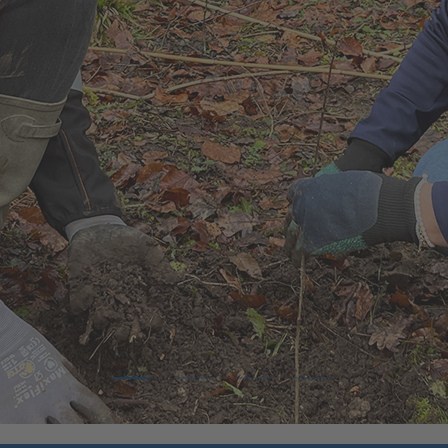
1
2
3
4