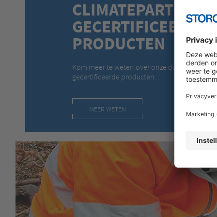
CLIMATEPARTNER
GECERTIFICEERDE
PRODUCTEN
Kom meer te weten over onze duurzaamheidss
gecertificeerde producten.
MEER WETEN