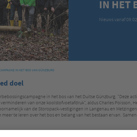
IN HET
Nieuws vanaf 09.0
AMPAGNE IN HET BOS VAN GÜNZBURG
ed doel
rbebossingscampagne in het bos van het Duitse Günzburg. "Deze acti
verminderen van onze koolstofvoetafdruk", aldus Charles Poisson, He
oornamelijk van de Storopack-vestigingen in Langenau en Metzingen
meer te leren over het bos en belang van het bestaan ervan. Samen 